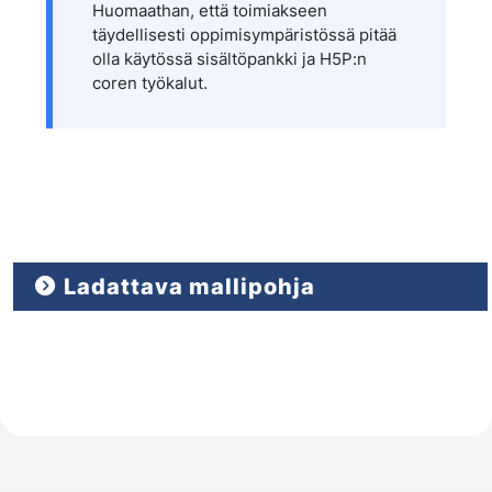
Huomaathan, että toimiakseen
täydellisesti oppimisympäristössä pitää
olla käytössä sisältöpankki ja H5P:n
coren työkalut.
Ladattava mallipohja
Close