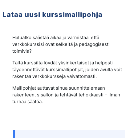
Lataa uusi kurssimallipohja
General
Kurs: Lataa uusi kurssimallipohja | 
Haluatko säästää aikaa ja varmistaa, että
verkkokurssisi ovat selkeitä ja pedagogisesti
toimivia?
Tältä kurssilta löydät yksinkertaiset ja helposti
täydennettävät kurssimallipohjat, joiden avulla voit
rakentaa verkkokursseja vaivattomasti.
Mallipohjat auttavat sinua suunnittelemaan
rakenteen, sisällön ja tehtävät tehokkaasti – ilman
turhaa säätöä.