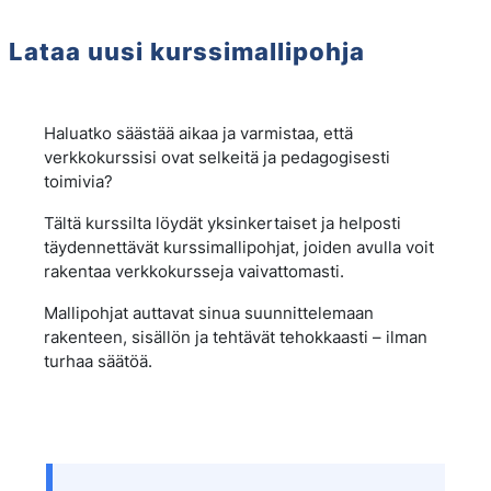
Lataa uusi kurssimallipohja
General
Course: Lataa uusi kurssimallipohja 
Haluatko säästää aikaa ja varmistaa, että
verkkokurssisi ovat selkeitä ja pedagogisesti
toimivia?
Tältä kurssilta löydät yksinkertaiset ja helposti
täydennettävät kurssimallipohjat, joiden avulla voit
rakentaa verkkokursseja vaivattomasti.
Mallipohjat auttavat sinua suunnittelemaan
rakenteen, sisällön ja tehtävät tehokkaasti – ilman
turhaa säätöä.