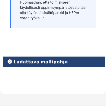
Huomaathan, että toimiakseen
täydellisesti oppimisympäristössä pitää
olla käytössä sisältöpankki ja H5P:n
coren työkalut.
Ladattava mallipohja
Close