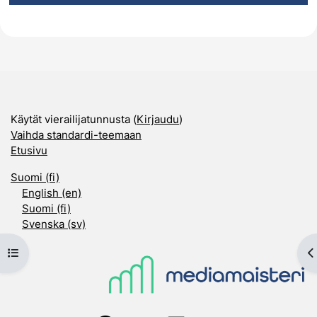
Käytät vierailijatunnusta (
Kirjaudu
)
Vaihda standardi-teemaan
Etusivu
Suomi ‎(fi)‎
English ‎(en)‎
Suomi ‎(fi)‎
Svenska ‎(sv)‎
Avaa kurssisisältö
A