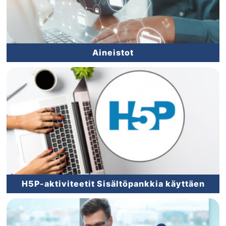
Aineistot
H5P-aktiviteetit Sisältöpankkia käyttäen