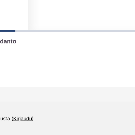
nusta (
Kirjaudu
)