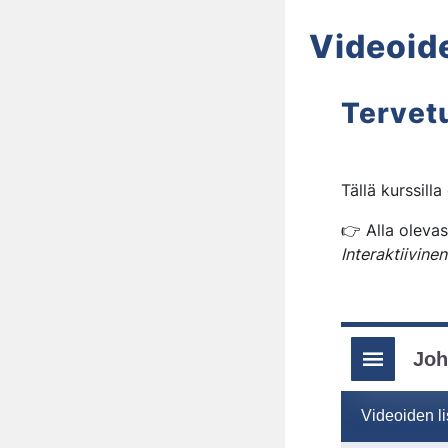
Videoid
Kurssi: 
Tervetu
Tällä kurssilla
👉 Alla oleva
Interaktiivine