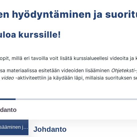
en hyödyntäminen ja suorit
Videoiden hyödyntäminen j
loa kurssille!
 opit, millä eri tavoilla voit lisätä kurssialueellesi videoita 
ssa materiaalissa esitetään videoiden lisääminen
Ohjeteksti-
n video
-aktiviteettiin ja käydään läpi, millaisia suorituksen 