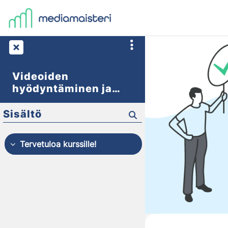
Siirry pääsisältöön
Videoiden
hyödyntäminen ja
suoritusten seuranta
Sisältö
Tervetuloa kurssille!
Tiivistä