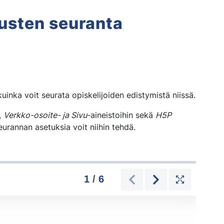
usten seuranta
a suoritusten seuranta | A
ja kuinka voit seurata opiskelijoiden edistymistä niissä.
,
Verkko-osoite- ja Sivu
-aineistoihin sekä
H5P
seurannan asetuksia voit niihin tehdä.