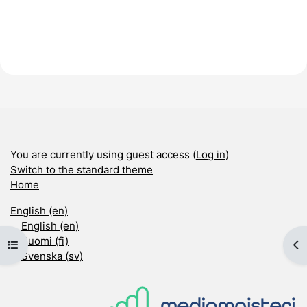
You are currently using guest access (
Log in
)
Switch to the standard theme
Home
English ‎(en)‎
English ‎(en)‎
Suomi ‎(fi)‎
Open course index
Op
Svenska ‎(sv)‎