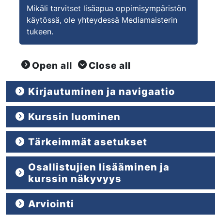
Mikäli tarvitset lisäapua oppimisympäristön
käytössä, ole yhteydessä Mediamaisterin
tukeen.
Close
Open
Open all
Close all
Kirjautuminen ja navigaatio
Close
Kurssin luominen
Close
Tärkeimmät asetukset
Close
Osallistujien lisääminen ja
Close
kurssin näkyvyys
Arviointi
Close